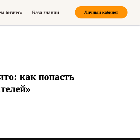
м бизнес»
База знаний
Личный кабинет
то: как попасть
телей»