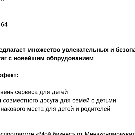
‒64
едлагает множество увлекательных и безоп
таг с новейшим оборудованием
ффект:
вень сервиса для детей
 совместного досуга для семей с детьми
накового места для детей и родителей
оспрограмме «Мой бизнес» от Минэкономразвит