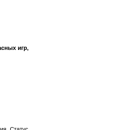
асных игр,
ия. Статус