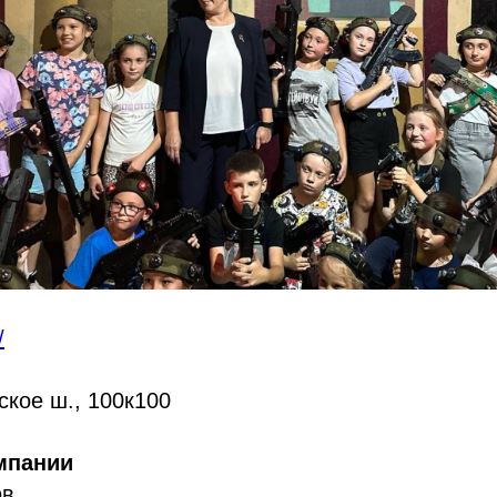
/
кое ш., 100к100
мпании
ов