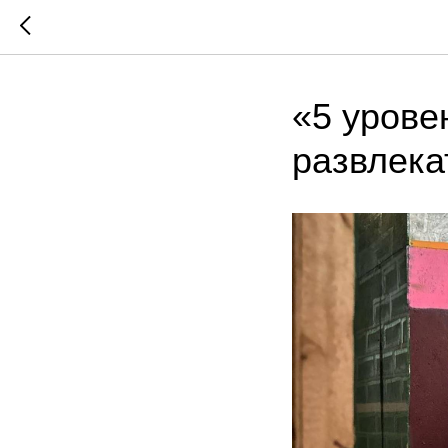
«5 урове
развлека