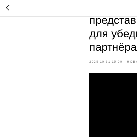
Фонд под
представ
для убед
партнёр
2025-10-31 15:00
НОВ