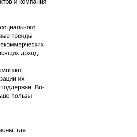
ктов и компания
 социального
вые тренды
некоммерческих
осящих доход.
омогают
зации их
 поддержки. Во-
ьше пользы
зоны, где