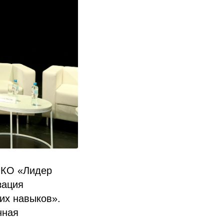
НКО «Лидер
зация
их навыков».
нная