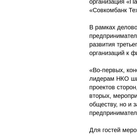
организация «П
«Совкомбанк Те
В рамках делов
предпринимател
развития третье
организаций к ф
«Во-первых, кон
лидерам НКО шир
проектов сторон
вторых, меропр
обществу, но и 
предпринимател
Для гостей меро