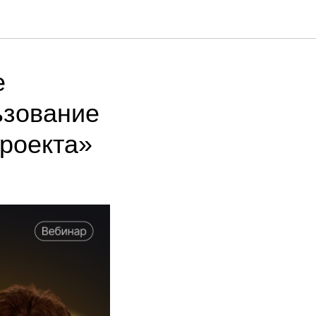
е
ьзование
роекта»