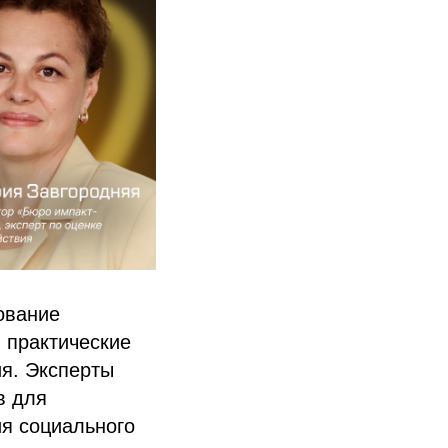
ование
 практические
ия. Эксперты
в для
я социального