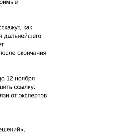
еримые
скажут, как
ля дальнейшего
ут
после окончания
до 12 ноября
шить ссылку:
вязи от экспертов
ешений»,