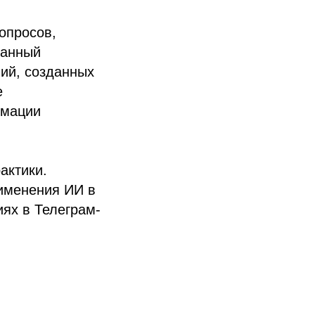
опросов,
ванный
ий, созданных
е
рмации
актики.
рименения ИИ в
ях в Телеграм-